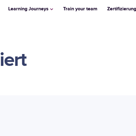
Learning Journeys
Train your team
Zertifizierun
iert